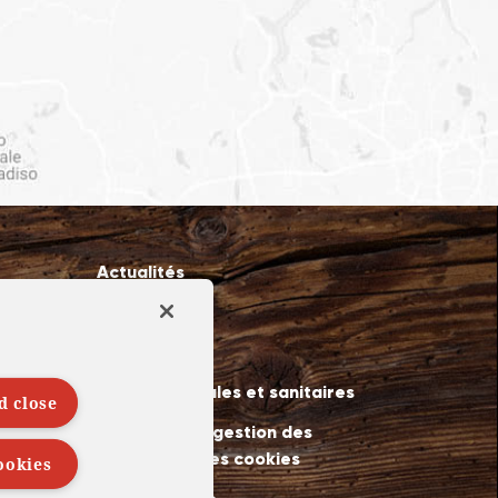
Actualités
Recrutement
recte
Contact
Mentions légales et sanitaires
d close
Politiques de gestion des
données et des cookies
ookies