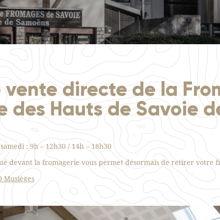
vente directe de la Fr
e des Hauts de Savoie d
samedi : 9h – 12h30 / 14h – 18h30
tué devant la fromagerie vous permet désormais de retirer votre f
0 Musièges