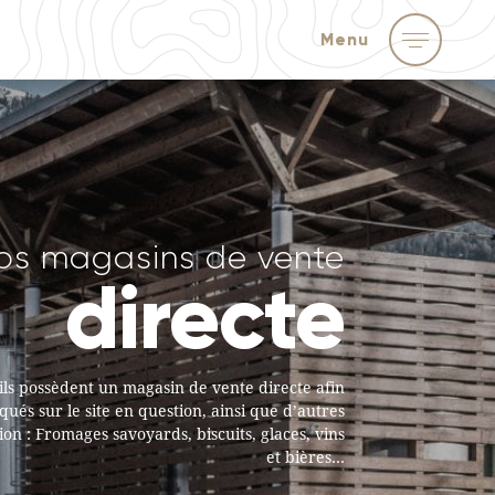
Menu
os magasins de vente
directe
ils possèdent un magasin de vente directe afin
ués sur le site en question, ainsi que d’autres
on : Fromages savoyards, biscuits, glaces, vins
et bières…