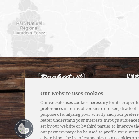
L’his
Notr
Our website uses cookies
Nos 
Our website uses cookies necessary for its proper fu
preferences in terms of cookies or to keep track of t
Nos p
purpose of analyzing your activity and your prefere
better understand your interests through audience
set by our website or by third parties to improve th
our partners may also be used to profile your inter
advertising. The list of companies using cookies on 