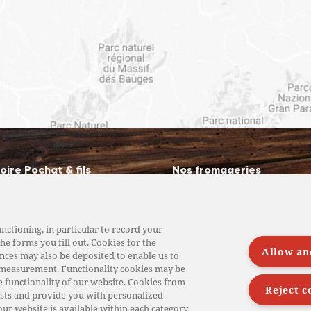
toire Pochat & fils
Nos fromageries
e savoir-faire
Nos fromages de Savoie
producteurs fermiers
Nos magasins de vente di
nctioning, in particular to record your
he forms you fill out. Cookies for the
roducteurs laitiers
Nos métiers
Allow an
nces may also be deposited to enable us to
 measurement. Functionality cookies may be
Nos recettes
e functionality of our website. Cookies from
Reject c
ests and provide you with personalized
our website is available within each category