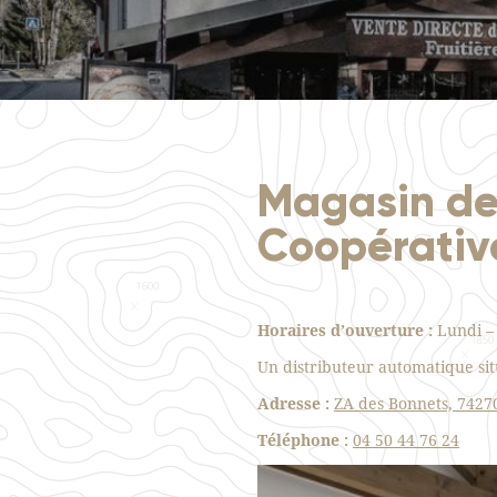
Magasin de 
Coopérativ
Horaires d’ouverture :
Lundi – 
Un distributeur automatique si
Adresse :
ZA des Bonnets, 7427
Téléphone :
04 50 44 76 24