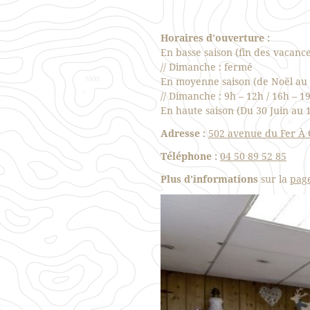
Horaires d’ouverture :
En basse saison (fin des vacanc
// Dimanche : fermé
En moyenne saison (de Noël au d
// Dimanche : 9h – 12h / 16h – 1
En haute saison (Du 30 Juin au 
Adresse :
502 avenue du Fer À
Téléphone :
04 50 89 52 85
Plus d’informations
sur la
pag