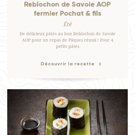
Reblochon de Savoie AOP
fermier Pochat & fils
Été
De délicieux pâtés au bon Reblochon de Savoie
AOP pour un repas de Pâques réussi ! Pour 4
petits pâtés
Découvrir la recette