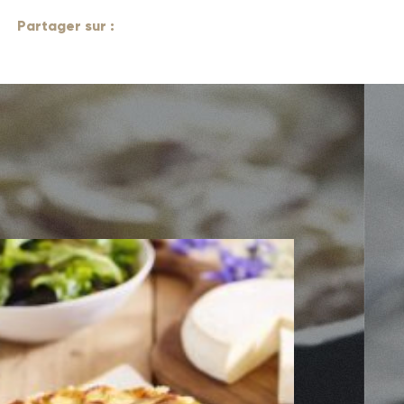
Partager sur :
Tartiflette revisitée façon
estivale
Découvrir la recette