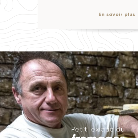
En savoir plus
Coopérative lait
étape de fabrication du fromage. Elle
Une coopérative laitière e
u lait grâce à l’ajout d’enzymes appelées
producteurs de lait. C’e
d’accélérer cette coagulation du lait. On
associés mettent en com
appelé « caillé ».
matériels et bétails pour
leur production.
age.
Petit lexique du