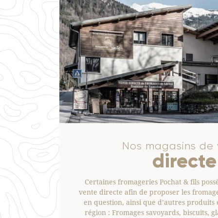
Nos magasins de 
directe
Certaines fromageries Pochat & fils pos
vente directe afin de proposer les fromage
en question, ainsi que d’autres produits
région : Fromages savoyards, biscuits, gl