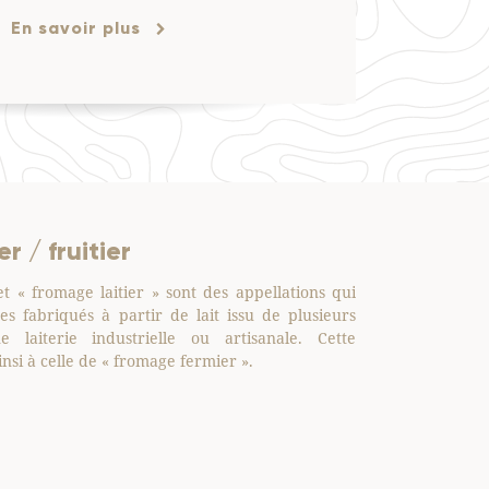
En savoir plus
r / fruitier
Lait cru
et « fromage laitier » sont des appellations qui
Un lait cru ne s
s fabriqués à partir de lait issu de plusieurs
ainsi l’intégrali
 laiterie industrielle ou artisanale. Cette
prononcé aux fro
insi à celle de « fromage fermier ».
contaminations
d’hygiène stricte
importante car ils