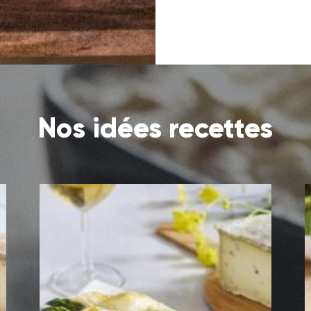
Nos idées recettes
Feuilleté Asperge,
jambon cru, Tomme à la
truffe
Découvrir la recette