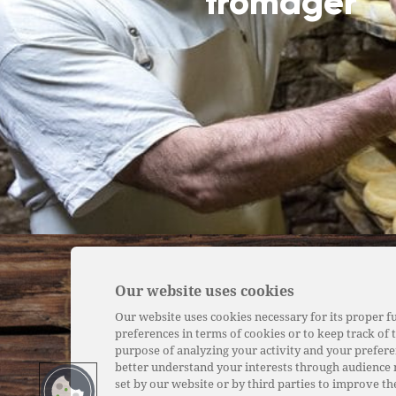
fromager
L’his
Our website uses cookies
Our website uses cookies necessary for its proper fu
Notr
preferences in terms of cookies or to keep track of t
Nos 
purpose of analyzing your activity and your prefere
better understand your interests through audience
Nos p
set by our website or by third parties to improve th