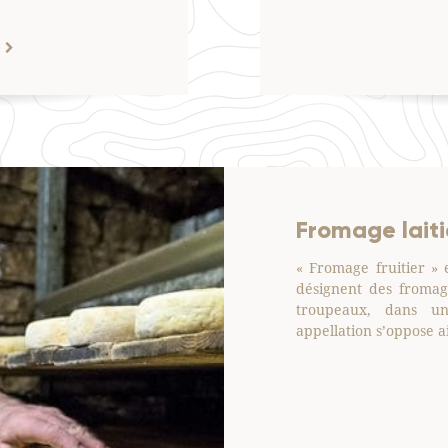
ière
Fromage laitie
st une entreprise qui appartient à plusieurs
« Fromage fruitier » 
st donc une entreprise collective où les
désignent des fromage
mun leurs investissements, ressources,
troupeaux, dans une
 exercer au mieux leur métier et valoriser
appellation s’oppose a