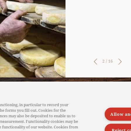
2
/
16
toire Pochat & fils
Nos fromageries
nctioning, in particular to record your
e savoir-faire
Nos fromages de Savoie
he forms you fill out. Cookies for the
Allow an
producteurs fermiers
Nos magasins de vente di
nces may also be deposited to enable us to
 measurement. Functionality cookies may be
roducteurs laitiers
Nos métiers
e functionality of our website. Cookies from
Reject c