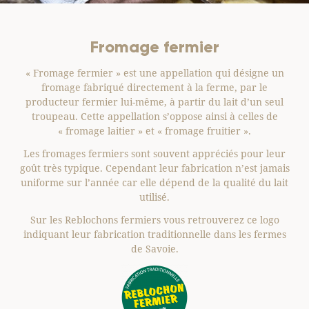
Fromage fermier
eur
« Fromage fermier » est une appellation qui désigne un
Une
s
fromage fabriqué directement à la ferme, par le
à 
e
producteur fermier lui-même, à partir du lait d’un seul
troupeau. Cette appellation s’oppose ainsi à celles de
t
« fromage laitier » et « fromage fruitier ».
exe
ns
Les fromages fermiers sont souvent appréciés pour leur
 la
goût très typique. Cependant leur fabrication n’est jamais
uniforme sur l’année car elle dépend de la qualité du lait
 des
utilisé.
aux
ont
Sur les Reblochons fermiers vous retrouverez ce logo
indiquant leur fabrication traditionnelle dans les fermes
re.
de Savoie.
rdés