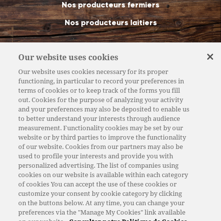
Nos producteurs fermiers
Nos producteurs laitiers
Our website uses cookies
Nos fromageries
Our website uses cookies necessary for its proper
Nos fromages de Savoie
functioning, in particular to record your preferences in
terms of cookies or to keep track of the forms you fill
Nos magasins de vente directe
out. Cookies for the purpose of analyzing your activity
and your preferences may also be deposited to enable us
Nos métiers
to better understand your interests through audience
measurement. Functionality cookies may be set by our
Nos recettes
website or by third parties to improve the functionality
of our website. Cookies from our partners may also be
used to profile your interests and provide you with
personalized advertising. The list of companies using
Actualités
cookies on our website is available within each category
of cookies You can accept the use of these cookies or
Recrutement
customize your consent by cookie category by clicking
on the buttons below. At any time, you can change your
Contact
preferences via the "Manage My Cookies" link available