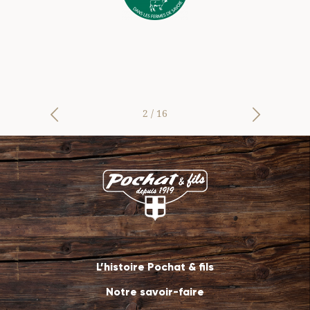
 se
rs.
2
/
16
L’histoire Pochat & fils
Notre savoir-faire