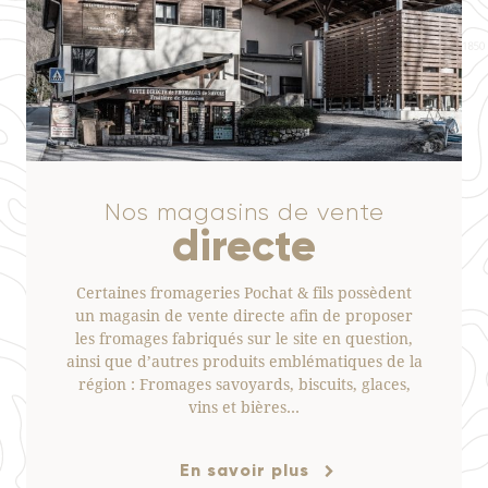
Nos magasins de vente
directe
Certaines fromageries Pochat & fils possèdent
un magasin de vente directe afin de proposer
les fromages fabriqués sur le site en question,
ainsi que d’autres produits emblématiques de la
région : Fromages savoyards, biscuits, glaces,
vins et bières…
En savoir plus