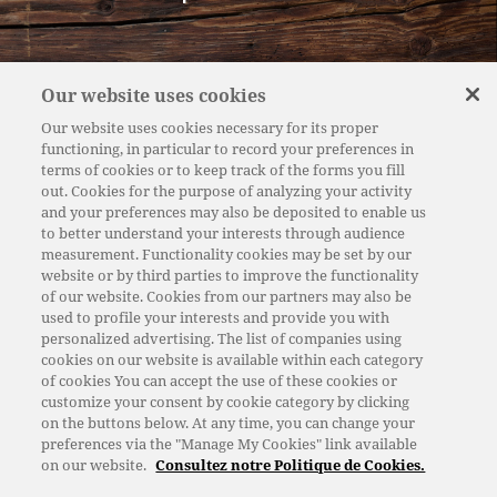
Nos fromageries
Our website uses cookies
Nos fromages de Savoie
Our website uses cookies necessary for its proper
functioning, in particular to record your preferences in
Nos magasins de vente directe
terms of cookies or to keep track of the forms you fill
out. Cookies for the purpose of analyzing your activity
Nos métiers
and your preferences may also be deposited to enable us
to better understand your interests through audience
Nos recettes
measurement. Functionality cookies may be set by our
website or by third parties to improve the functionality
of our website. Cookies from our partners may also be
used to profile your interests and provide you with
Actualités
personalized advertising. The list of companies using
cookies on our website is available within each category
Recrutement
of cookies You can accept the use of these cookies or
customize your consent by cookie category by clicking
Contact
on the buttons below. At any time, you can change your
preferences via the "Manage My Cookies" link available
Mentions légales et sanitaires
on our website.
Consultez notre Politique de Cookies.
Politiques de gestion des données et des cookies