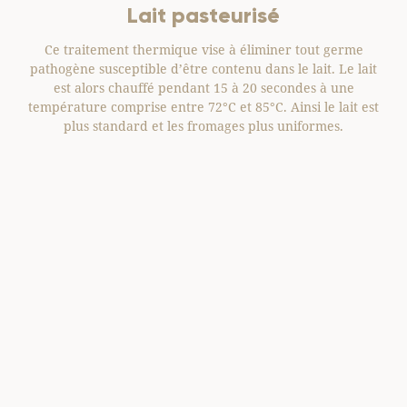
Lait pasteurisé
Ce traitement thermique vise à éliminer tout germe
Une
pathogène susceptible d’être contenu dans le lait. Le lait
à 
été
est alors chauffé pendant 15 à 20 secondes à une
’est
température comprise entre 72°C et 85°C. Ainsi le lait est
vins
plus standard et les fromages plus uniformes.
exe
s
 a
lité
que
 des
es
e ou