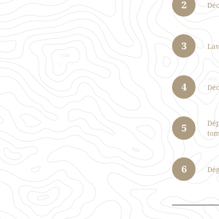
2
Déc
3
Lav
4
Déc
Dép
5
tom
6
Dég