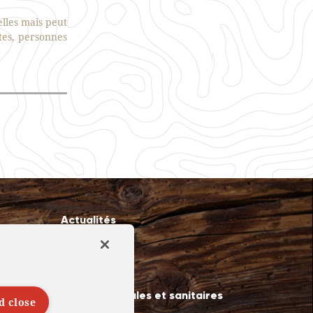
lles mais peut
tes, personnes
Actualités
Recrutement
recte
Contact
Mentions légales et sanitaires
d close