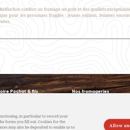
u Reblochon confère au fromage un goût et des qualités exceptionne
sque pour les personnes fragiles : jeunes enfants, femmes encein
mées.
toire Pochat & fils
Nos fromageries
e savoir-faire
Nos fromages de Savoie
producteurs fermiers
Nos magasins de vente di
nctioning, in particular to record your
he forms you fill out. Cookies for the
roducteurs laitiers
Nos métiers
Allow an
nces may also be deposited to enable us to