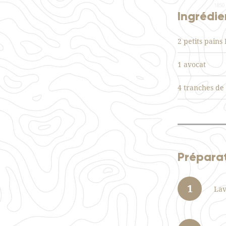
Ingrédie
2 petits pains
1 avocat
4 tranches de
Prépara
1
Lav