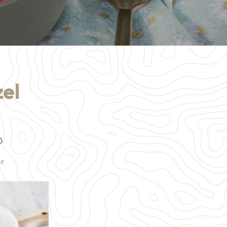
zel
le