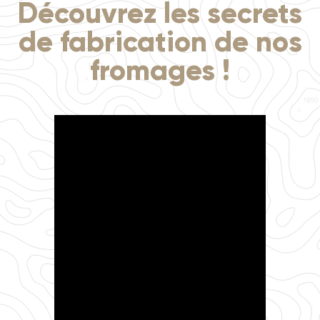
Découvrez les secrets
de fabrication de nos
fromages !