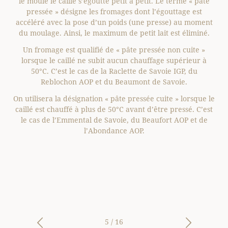
te
lait gélatineux appelé « caillé ».
ent
Ensuite vient l’étape de décaillage.
L
é.
go
un
»
à
in
e le
est
de
6
/
16