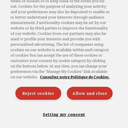
terms of cookies or to keep track of the forms you fill
Nos magasins de vente directe
out. Cookies for the purpose of analyzing your activity
and your preferences may also be deposited to enable us
Nos métiers
to better understand your interests through audience
measurement. Functionality cookies may be set by our
Nos recettes
website or by third parties to improve the functionality
of our website. Cookies from our partners may also be
used to profile your interests and provide you with
personalized advertising. The list of companies using
Actualités
cookies on our website is available within each category
of cookies You can accept the use of these cookies or
Recrutement
customize your consent by cookie category by clicking
on the buttons below. At any time, you can change your
Contact
preferences via the "Manage My Cookies" link available
on our website.
Consultez notre Politique de Cookies.
Mentions légales et sanitaires
Politiques de gestion des données et des cookies
Reject cookies
Allow and close
Crédits photo
Accessibilité
Setting my consent